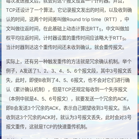
每次发送报文后，就会对这个报文设置一个计时器。并且，
TCP还设计了一个算法，它记录报文发出的时间，以及收到确
认的时间，这两个时间差叫做Round trip time（RTT），中
文叫做往返时间，在此基础上动态计算出RTT
，中文叫做加
S
权平均往返时间，计时器设置的重传时间应该略大于RTT
。
S
当计时器到达这个重传时间还未收到确认，就会重传报文。
实际上，还有另一种触发重传的方法就是冗余确认机制。举个
例子，A发送了1、2、3、4、5、6个报文段，其中3号报文丢
失，此时，即使B收到了4、5、6报文，也不会对它们进行确
认（累计确认机制），但是TCP还规定每收到一个失序报文
（本例中就是4、5、6号报文），就要发送一个冗余的ACK，
即B会发送3个冗余的ACK，表示自己期望收到3号报文。当A
收到这3个冗余的ACK时，就认为3号报文丢失，此时会对3号
报文重传，这就是TCP的快速重传机制。