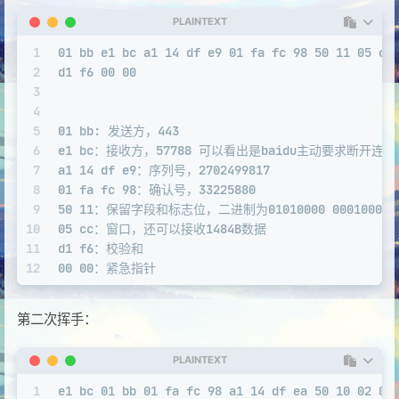
PLAINTEXT
1
01 bb e1 bc a1 14 df e9 01 fa fc 98 50 11 05 cc
2
d1 f6 00 00
3
4
5
01 bb: 发送方，443
6
e1 bc：接收方，57788 可以看出是baidu主动要求断开连接
7
a1 14 df e9：序列号，2702499817
8
01 fa fc 98：确认号，33225880
9
50 11：保留字段和标志位，二进制为01010000 00010001，首
10
05 cc：窗口，还可以接收1484B数据
11
d1 f6：校验和
12
00 00：紧急指针
第二次挥手：
PLAINTEXT
1
e1 bc 01 bb 01 fa fc 98 a1 14 df ea 50 10 02 02