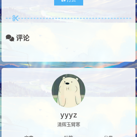
评论
yyyz
清辉玉臂寒