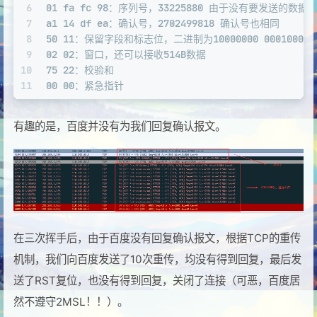
6
01 fa fc 98：序列号，33225880 由于没有要发送的数
7
a1 14 df ea：确认号，2702499818 确认号也相同
8
50 11：保留字段和标志位，二进制为10000000 00010000，首
9
02 02：窗口，还可以接收514B数据
10
75 22：校验和
11
00 00：紧急指针
有趣的是，百度并没有为我们回复确认报文。
在三次挥手后，由于百度没有回复确认报文，根据TCP的重传
机制，我们向百度发送了10次重传，均没有得到回复，最后发
送了RST复位，也没有得到回复，关闭了连接（可恶，百度居
然不遵守2MSL！！）。