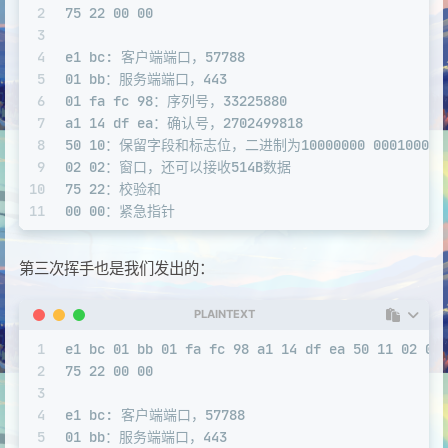
2
75 22 00 00
3
4
e1 bc: 客户端端口，57788
5
01 bb：服务端端口，443
6
01 fa fc 98：序列号，33225880
7
a1 14 df ea：确认号，2702499818
8
50 10：保留字段和标志位，二进制为10000000 00010000，首
9
02 02：窗口，还可以接收514B数据
10
75 22：校验和
11
00 00：紧急指针
第三次挥手也是我们发出的：
PLAINTEXT
1
e1 bc 01 bb 01 fa fc 98 a1 14 df ea 50 11 02 02
2
75 22 00 00
3
4
e1 bc: 客户端端口，57788
5
01 bb：服务端端口，443