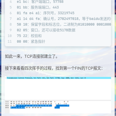
4
e1 bc: 客户端端口，57788
5
01 bb：服务端端口，443
6
01 fa e4 a1：序列号，33219745
7
a1 14 d4 fa：确认号，2702497018，等于baidu发送
8
50 10：保留字段和标志位，二进制为01010000 00010000
9
02 05：窗口，还可以接收517B数据
10
75 22：校验和
11
00 00：紧急指针
如此一来，TCP连接就建立了。
接下来看看四次挥手的过程，找到第一个FIN的TCP报文：