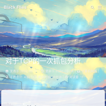
Black Flies
对于TCP的一次抓包分析
发表于
2022-02-17
|
更新于
2026-03-08
|
计算机网络
|
字数总计:
4.5k
|
阅读时长:
15分钟
|
阅读量:
11