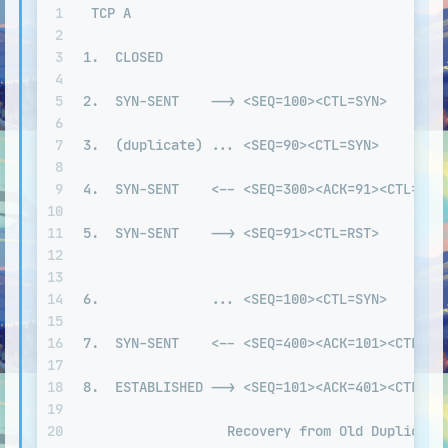
1
 TCP A                                       
2
3
1.  CLOSED                                   
4
5
2.  SYN-SENT    --> <SEQ=100><CTL=SYN>       
6
7
3.  (duplicate) ... <SEQ=90><CTL=SYN>        
8
9
4.  SYN-SENT    <-- <SEQ=300><ACK=91><CTL=SYN
10
11
5.  SYN-SENT    --> <SEQ=91><CTL=RST>        
12
13
14
6.              ... <SEQ=100><CTL=SYN>       
15
16
7.  SYN-SENT    <-- <SEQ=400><ACK=101><CTL=SY
17
18
8.  ESTABLISHED --> <SEQ=101><ACK=401><CTL=AC
19
20
                  Recovery from Old Duplicate