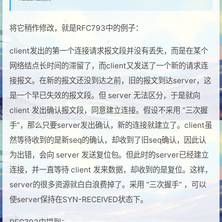
将它稍作修改，就是RFC793中的例子：
client发出的第一个连接请求报文段并没有丢失，而是在某个
网络结点长时间的滞留了，而client又发送了一个新的请求连
接报文。在新的报文还没到达之前，旧的报文到达server，这
是一个早已失效的报文段。但 server 无法区分，于是就向
client 发出确认报文段，同意建立连接。假设不采用 “三次握
手”，那么只要server发出确认，新的连接就建立了。client虽
然等待收到的是新seq的确认，却收到了旧seq确认，因此认
为出错，会向 server 发送复位包。但此时的server已经建立
连接，并一直等待 client 发来数据，却收到的是复位。这样，
server的很多资源就白白浪费掉了。采用 “三次握手” ，可以
使server保持在SYN-RECEIVED状态下。