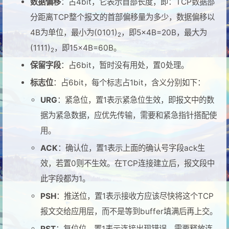
数据偏移
：占4bit，它表示首部长度，即：TCP数据部
分距离TCP整个报文的首部偏移量为多少，数据偏移以
4B为单位，最小为(0101)
，即5×4B=20B，最大为
2
(1111)
，即15×4B=60B。
2
保留字段
：占6bit，暂时没有用处，置0处理。
标志位
：占6bit，每个标志占1bit，含义分别如下：
URG
：紧急位，置1表示紧急位生效，即报文中的数
据为紧急数据，应优先传输，需要和紧急指针搭配使
用。
ACK
：确认位，置1表示上面的确认号字段ack生
效，若置0则不生效。在TCP连接建立后，报文段中
此字段都为1。
PSH
：推送位，置1表示接收方应该尽快将这个TCP
报文交给应用层，而不是等到buffer填满后再上交。
RST
：复位位，置1表示连接出现错误，需要释放连