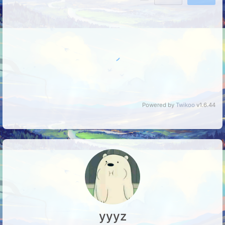
没有评论
Powered by
Twikoo
v1.6.44
yyyz