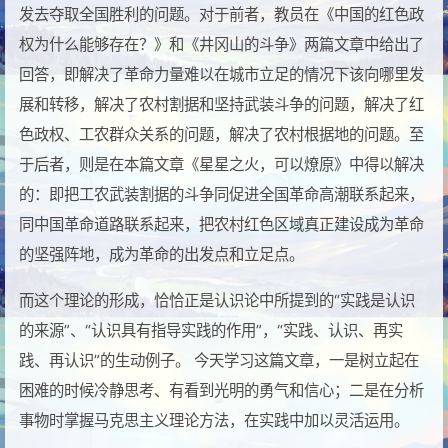
发去夺取全国胜利的问题。对于前者，教员在《中国的红色政
权为什么能够存在？》和《井冈山的斗争》两篇文章中给出了
回答，即解决了革命力量难以在城市立足的情况下该向哪里发
展和转移，解决了农村割据和坚持武装斗争的问题，解决了红
色政权、工农群众关系的问题，解决了农村根据地的问题。至
于后者，则是在本篇文章《星星之火，可以燎原》中得以解决
的：即把工农武装割据的斗争同促进全国革命高潮联系起来，
同中国革命道路联系起来，把农村红色区域真正建设成为革命
的坚强阵地，成为革命的出发点和立足点。
而这个理论的形成，恰恰正是认识论中所提到的“实践是认识
的来源”、“认识具有指导实践的作用”，“实践、认识、再实
践、再认识”的生动例子。 今天学习这篇文章，一是树立起在
困难的时候冷静思考、有看到光明的勇气和信心；二是在分析
事物时掌握马克思主义理论方法，在实践中加以灵活运用。