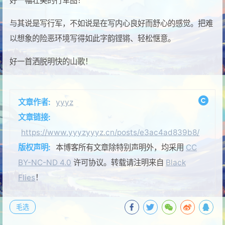
好一幅壮美的行军图！
与其说是写行军，不如说是在写内心良好而舒心的感觉。把难
以想象的险恶环境写得如此字韵铿锵、轻松惬意。
好一首洒脱明快的山歌！
文章作者:
yyyz
文章链接:
https://www.yyyzyyyz.cn/posts/e3ac4ad839b8/
版权声明:
本博客所有文章除特别声明外，均采用
CC
BY-NC-ND 4.0
许可协议。转载请注明来自
Black
Flies
！
毛选