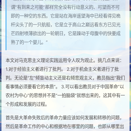
谓“有到来之可能”那样完全没有行动意义的、可望而不可
即的一种空的东西。它是站在海岸遥望海中已经看得见桅
杆尖头了的一只航船，它是立于高山之巅远看东方已见光
芒四射喷薄欲出的一轮朝日，它是躁动于母腹中的快要成
熟了的一个婴儿。”
本文对马克思主义理论实践运用令人叹为观止。挑几点来说：
1.对于经验主义者进行了批判。 2.对于机会主义者进行了批
判。无论是“左”倾盲动主义还是右倾悲观主义，教员指出“我们
看事情必须要看它的本质”。 3.可以看出教员对于中国革命“以
农村为中心”的思想并不是“一拍脑袋”就想出来的，这其中有一
个形成和发展的过程。
首先是大革命失败后的革命力量应该如何发展和转移的问题，
然后是革命工作的中心和根据地在哪里的问题，也即从哪里出