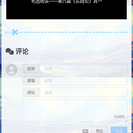
毛选阅读——第六篇《实践论》其一
评论
昵称
邮箱
网址
0/500
预览
发送