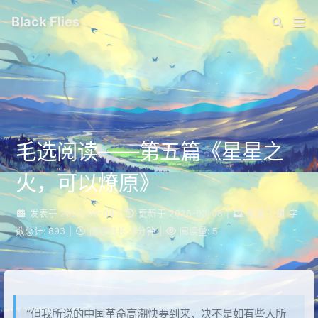
Black Flies
毛选阅读——第五篇《星星之
火，可以燎原》
发表于
2023-09-04
|
更新于
2026-03-08
|
毛选
|
字
数总计:
893
|
阅读时长:
2分钟
|
阅读量:
5
“但我所说的中国革命高潮快要到来，决不是如有些人所