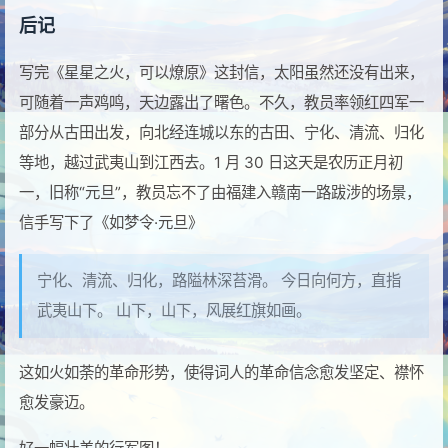
后记
写完《星星之火，可以燎原》这封信，太阳虽然还没有出来，
可随着一声鸡鸣，天边露出了曙色。不久，教员率领红四军一
部分从古田出发，向北经连城以东的古田、宁化、清流、归化
等地，越过武夷山到江西去。1 月 30 日这天是农历正月初
一，旧称“元旦”，教员忘不了由福建入赣南一路跋涉的场景，
信手写下了《如梦令·元旦》
宁化、清流、归化，路隘林深苔滑。 今日向何方，直指
武夷山下。 山下，山下，风展红旗如画。
这如火如荼的革命形势，使得词人的革命信念愈发坚定、襟怀
愈发豪迈。