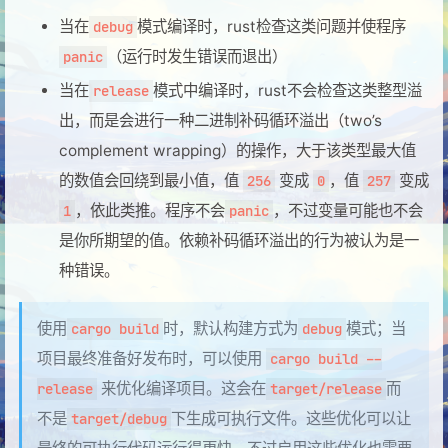
当在
模式编译时，rust检查这类问题并使程序
debug
（运行时发生错误而退出）
panic
当在
模式中编译时，rust不会检查这类整型溢
release
出，而是会进行一种二进制补码循环溢出（two’s
complement wrapping）的操作，大于该类型最大值
的数值会回绕到最小值，值
变成
，值
变成
256
0
257
，依此类推。程序不会
，不过变量可能也不会
1
panic
是你所期望的值。依赖补码循环溢出的行为被认为是一
种错误。
使用
时，默认构建方式为
模式；当
cargo build
debug
项目最终准备好发布时，可以使用
cargo build --
来优化编译项目。这会在
而
release
target/release
不是
下生成可执行文件。这些优化可以让
target/debug