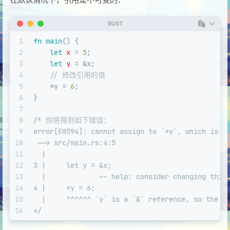
RUST
1
fn
main
() {
2
let
x
 = 
5
;
3
let
y
 = &x;
4
// 修改引用的值
5
    *y = 
6
;
6
}
7
8
/* 你将得到如下错误：
9
error[E0594]: cannot assign to `*y`, which is b
10
 --> src/main.rs:4:5
11
  |
12
3 |     let y = &x;
13
  |             -- help: consider changing this
14
4 |     *y = 6;
15
  |     ^^^^^^ `y` is a `&` reference, so the d
16
*/