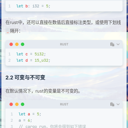
1
let
b
: 
i32
 = 
5
;
在rust中，还可以直接在数值后直接标注类型，或使用下划线
隔开：
_
RUST
1
let
c
 = 
5i32
;
2
let
d
 = 
15_u32
;
2.2 可变与不可变
在默认情况下，rust的变量是不可变的。
RUST
1
let
a
 = 
5
;
2
a = 
6
;
3
// cargo run，你将会得到如下错误