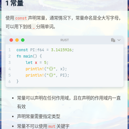
1 常量
使用
声明常量，通常情况下，常量命名是全大写字母，
const
可以用下划线
分隔单词。
_
RUST
1
const
 PI:
f64
 = 
3.1415926
;
2
fn
main
() {
3
let
x
 = 
5
;
4
println!
(
"{}"
, x);
5
println!
(
"{}"
, PI);
6
}
常量可以声明在任何作用域，且在声明的作用域内一直
有效
声明常量需要指定类型
常量不可以使用
关键字
mut