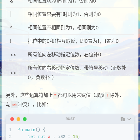
&
相同位置均为1时则为1，否则为0
|
相同位置只要有1时则为1，否则为0
^
相同位置不相同则为1，相同则为0
!
把位中的0和1相互取反，即0置为1，1置为0
<<
所有位向左移动指定位数，右位补0
所有位向右移动指定位数，带符号移动（正数补
>>
0，负数补1）
另外，这些运算符加上
都可以用来赋值（取反
除外，
=
!
与
冲突），比如：
!=
RUST
1
fn
main
() {
2
let
mut 
a
 : 
i32
 = 
15
;