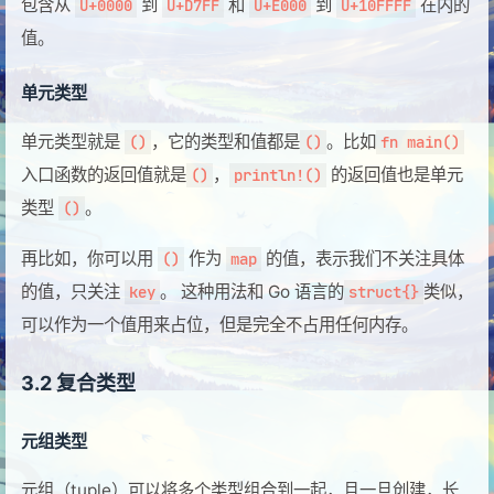
包含从
到
和
到
在内的
U+0000
U+D7FF
U+E000
U+10FFFF
值。
单元类型
单元类型就是
，它的类型和值都是
。比如
()
()
fn main()
入口函数的返回值就是
，
的返回值也是单元
()
println!()
类型
。
()
再比如，你可以用
作为
的值，表示我们不关注具体
()
map
的值，只关注
。 这种用法和 Go 语言的
类似，
key
struct{}
可以作为一个值用来占位，但是完全不占用任何内存。
3.2 复合类型
元组类型
元组（tuple）可以将多个类型组合到一起，且一旦创建，长