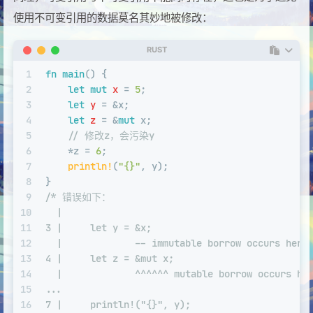
使用不可变引用的数据莫名其妙地被修改：
RUST
1
fn
main
() {
2
let
mut 
x
 = 
5
;
3
let
y
 = &x;
4
let
z
 = &
mut
 x;
5
// 修改z，会污染y
6
    *z = 
6
;
7
println!
(
"{}"
, y);
8
}
9
/* 错误如下：
10
  |
11
3 |     let y = &x;
12
  |             -- immutable borrow occurs here
13
4 |     let z = &mut x;
14
  |             ^^^^^^ mutable borrow occurs he
15
...
16
7 |     println!("{}", y);