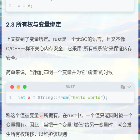
2
a = 
6
;
2.3 所有权与变量绑定
上文提到了变量绑定。rust是一个无GC的语言，且又不像
C/C++一样不关心内存安全，它采用“所有权系统“来保证内存
安全。
简单来说，当我们声明一个变量并为它“赋值”的时候
RUST
1
let
a
 = 
String
::
from
(
"hello world"
);
称这个值被变量
所拥有。在rust中，一个值只能同时被一个
a
变量拥有。因此，当把一个变量“赋值”给另一变量时，就会发
生所有权转移，以维护该规则