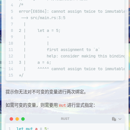
4
/*
5
error[E0384]: cannot assign twice to immutable 
6
 --> src/main.rs:3:5
7
  |
8
2 |     let a = 5;
9
  |         -
10
  |         |
11
  |         first assignment to `a`
12
  |         help: consider making this binding 
13
3 |     a = 6;
14
  |     ^^^^^ cannot assign twice to immutable 
15
*/
提示你无法对不可变的变量进行两次绑定。
如需可变的变量，则需要用
进行显式指定：
mut
RUST
1
let
mut 
a
 = 
5
;