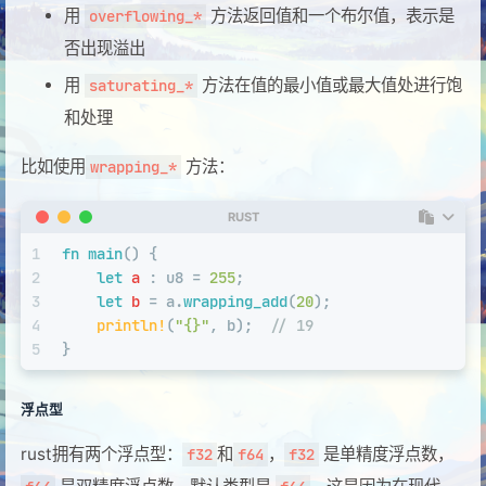
用
方法返回值和一个布尔值，表示是
overflowing_*
否出现溢出
用
方法在值的最小值或最大值处进行饱
saturating_*
和处理
比如使用
方法：
wrapping_*
RUST
1
fn
main
() {
2
let
a
 : 
u8
 = 
255
;
3
let
b
 = a.
wrapping_add
(
20
);
4
println!
(
"{}"
, b);  
// 19
5
}
浮点型
rust拥有两个浮点型：
和
，
是单精度浮点数，
f32
f64
f32