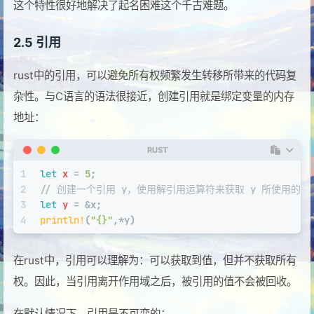
这个特性很好地解决了起名困难这个千古难题。
2.5
引用
rust中的引用，可以避免所有权频繁发生转移所带来的代码复
杂性。与C语言的语法很接近，创建引用就是绑定变量的内存
地址：
RUST
1
let
x
 = 
5
;
2
// 创建一个引用 y，使用解引用运算符来获取 y 所使用的
3
let
y
 = &x;
4
println!
(
"{}"
,*y)
在rust中，引用可以理解为：可以获取到值，但并不获取所有
权。因此，当引用离开作用域之后，被引用的值不会被回收。
在默认情况下，引用是不可变的：