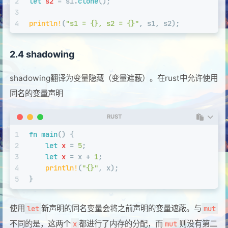
2
let
s2
 = s1.
clone
();
3
4
println!
(
"s1 = {}, s2 = {}"
, s1, s2);
2.4 shadowing
shadowing翻译为变量隐藏（变量遮蔽）。在rust中允许使用
同名的变量声明
RUST
1
fn
main
() {
2
let
x
 = 
5
;
3
let
x
 = x + 
1
;
4
println!
(
"{}"
, x);
5
}
使用
新声明的同名变量会将之前声明的变量遮蔽。与
let
mut
不同的是，这两个
都进行了内存的分配，而
则没有第二
x
mut