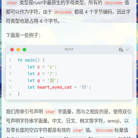
类型是rust中最原生的字母类型。所有的
值
char
Unicode
都可以作为字符，由于
都是 4 个字节编码，因此字
Unicode
符类型也是占用 4 个字节。
下面是一些例子：
RUST
1
fn
main
() {
2
let
c
 = 
'z'
;
3
let
z
 = 
'ℤ'
;
4
let
g
 = 
'国'
;
5
let
heart_eyed_cat
 = '😻';
6
}
我们用单引号声明
字面量，而与之相反的是，使用双引
char
号声明字符串字面量。中文、日文、韩文等字符，emoji、以
及零长度的空白字符都是有效的
值。
标量值
char
Unicode