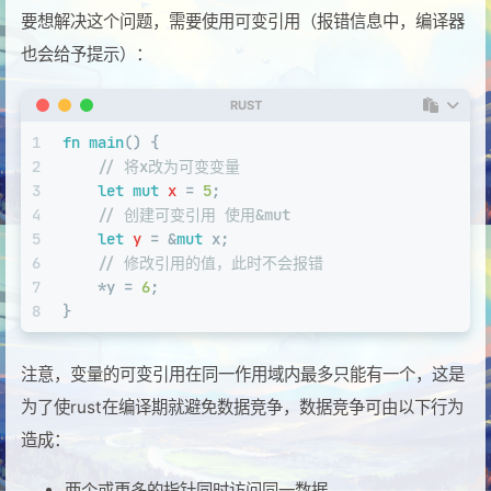
要想解决这个问题，需要使用可变引用（报错信息中，编译器
也会给予提示）：
RUST
1
fn
main
() {
2
// 将x改为可变变量
3
let
mut 
x
 = 
5
;
4
// 创建可变引用 使用&mut
5
let
y
 = &
mut
 x;
6
// 修改引用的值，此时不会报错
7
    *y = 
6
;
8
}
注意，变量的可变引用在同一作用域内最多只能有一个，这是
为了使rust在编译期就避免数据竞争，数据竞争可由以下行为
造成：
两个或更多的指针同时访问同一数据