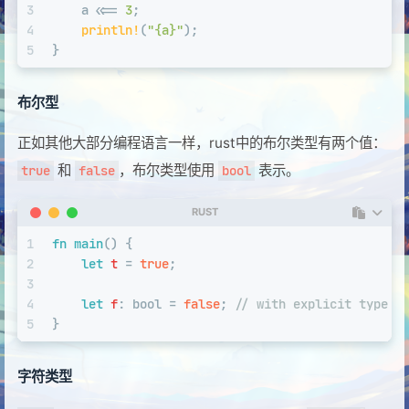
3
    a <<= 
3
;
4
println!
(
"{a}"
);
5
}
布尔型
正如其他大部分编程语言一样，rust中的布尔类型有两个值：
和
，布尔类型使用
表示。
true
false
bool
RUST
1
fn
main
() {
2
let
t
 = 
true
;
3
4
let
f
: 
bool
 = 
false
; 
// with explicit type a
5
}
字符类型