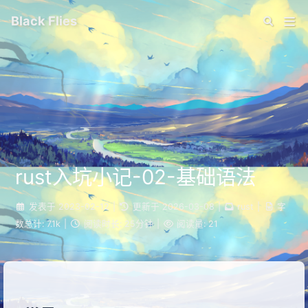
Black Flies
rust入坑小记-02-基础语法
发表于
2023-02-12
|
更新于
2026-03-08
|
rust
|
字
数总计:
7.1k
|
阅读时长:
25分钟
|
阅读量:
21