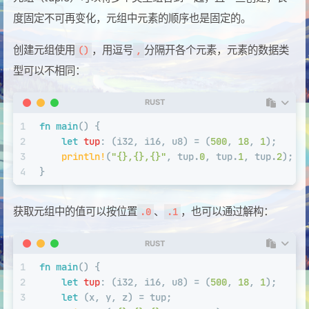
度固定不可再变化，元组中元素的顺序也是固定的。
创建元组使用
，用逗号
分隔开各个元素，元素的数据类
()
,
型可以不相同：
RUST
1
fn
main
() {
2
let
tup
: (
i32
, 
i16
, 
u8
) = (
500
, 
18
, 
1
);
3
println!
(
"{},{},{}"
, tup.
0
, tup.
1
, tup.
2
);
4
}
获取元组中的值可以按位置
、
，也可以通过解构：
.0
.1
RUST
1
fn
main
() {
2
let
tup
: (
i32
, 
i16
, 
u8
) = (
500
, 
18
, 
1
);
3
let
 (x, y, z) = tup;