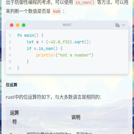
出于防御性编程的考虑，可以使用
等方法，可以用
is_nan()
来判断一个数值是否是
：
NaN
RUST
1
fn
main
() {
2
let
x
 = (-
42.0_f32
).
sqrt
();
3
if
 x.
is_nan
() {
4
println!
(
"not a number"
)
5
    }
6
}
位运算
rust中的位运算符如下，与大多数语言是相同的：
运算
说明
符