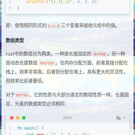
4
println!
(
"{},{},{}"
, x, y, z);
5
}
即：使用相同形式的
三个变量来接收元组中的值。
x,y,z
数组类型
rust中的数组分为两类，一种是长度固定的
，另一种
array
是动态长度数组
。在内存分配方面，前者直接分配在
Vector
栈上，效率非常高；后者则分配在堆上，具有更大的灵活性，
但效率比前者要低。
对于
，它的性质与大部分语言的数组性质一样，长度固
array
定、元素的数据类型必须相同：
RUST
1
fn
main
() {
2
let
arr
 = [
1
, 
2
, 
3
, 
4
, 
5
];