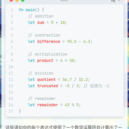
1
fn
main
() {
2
// addition
3
let
sum
 = 
5
 + 
10
;
4
5
// subtraction
6
let
difference
 = 
95.5
 - 
4.3
;
7
8
// multiplication
9
let
product
 = 
4
 * 
30
;
10
11
// division
12
let
quotient
 = 
56.7
 / 
32.2
;
13
let
truncated
 = -
5
 / 
3
; 
// 结果为 -1
14
15
// remainder
16
let
remainder
 = 
43
 % 
5
;
17
}
这些语句中的每个表达式使用了一个数学运算符并计算出了一