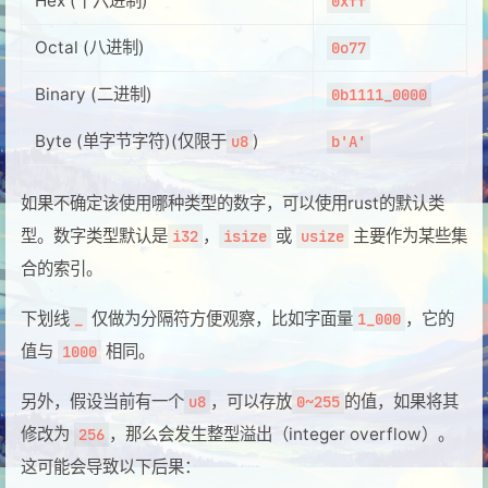
Hex (十六进制)
0xff
Octal (八进制)
0o77
Binary (二进制)
0b1111_0000
Byte (单字节字符)(仅限于
)
u8
b'A'
如果不确定该使用哪种类型的数字，可以使用rust的默认类
型。数字类型默认是
，
或
主要作为某些集
i32
isize
usize
合的索引。
下划线
仅做为分隔符方便观察，比如字面量
，它的
_
1_000
值与
相同。
1000
另外，假设当前有一个
，可以存放
的值，如果将其
u8
0~255
修改为
，那么会发生整型溢出（integer overflow）。
256
这可能会导致以下后果：