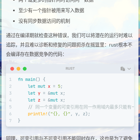
至少有一个指针被用来写入数据
没有同步数据访问的机制
通过在编译期就检查这种错误，我们可以将潜在的运行时难以
追踪，并且难以诊断和修复的问题扼杀在摇篮里：rust根本不
会编译存在数据竞争的代码：
RUST
1
fn
main
() {
2
let
mut 
x
 = 
5
;
3
let
y
 = &
mut
 x;
4
let
z
 = &
mut
 x;
5
// 同一个变量的可变引用在同一作用域内最多只能有一
6
println!
(
"{}, {}"
, y, z);
7
}
同理，可变引用与不可变引用不能同时存在，这也是为了避免