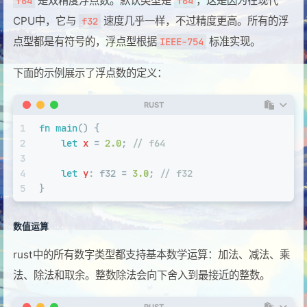
是双精度浮点数。默认类型是
，这是因为在现代
f64
f64
CPU中，它与
速度几乎一样，不过精度更高。所有的浮
f32
点型都是有符号的，浮点型根据
标准实现。
IEEE-754
下面的示例展示了浮点数的定义：
RUST
1
fn
main
() {
2
let
x
 = 
2.0
; 
// f64
3
4
let
y
: 
f32
 = 
3.0
; 
// f32
5
}
数值运算
rust中的所有数字类型都支持基本数学运算：加法、减法、乘
法、除法和取余。整数除法会向下舍入到最接近的整数。
RUST