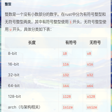
整型
整数是一个没有小数部分的数字。在rust中分为有符号整型和
无符号整型两类，其中有符号整型使用
开头，无符号整型使
i
用
开头，具体分类如下表：
u
长度
有符号
无符号
8-bit
i8
u8
16-bit
i16
u16
32-bit
i32
u32
64-bit
i64
u64
128-bit
i128
u128
arch（与架构相关）
isize
usize