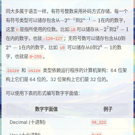
同大多属于语言一样，有符号整数采用补码方式存储，每一个
有符号类型可以储存包含从
到
在内的数字，
这里
是指所使用的位数。比如
可以储存从
到
n
i8
在内的数字，也就
；无符号数可以储存包含从
到
-128~127
在内的数字，比如
可以储存从
到
的数
u8
字，也就是
。
0~255
和
类型依赖运行程序的计算机架构：64 位架
isize
usize
构上它们是 64 位的，32 位架构上它们是 32 位的。
可以使用下表的形式编写数字字面值：
数字字面值
例子
Decimal (十进制)
98_222