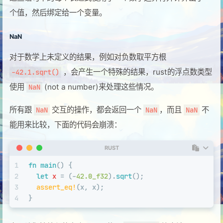
个值，然后绑定给一个变量。
NaN
对于数学上未定义的结果，例如对负数取平方根
，会产生一个特殊的结果，rust的浮点数类型
-42.1.sqrt()
使用
(not a number)来处理这些情况。
NaN
所有跟
交互的操作，都会返回一个
，而且
不
NaN
NaN
NaN
能用来比较，下面的代码会崩溃：
RUST
1
fn
main
() {
2
let
x
 = (-
42.0_f32
).
sqrt
();
3
assert_eq!
(x, x);
4
}