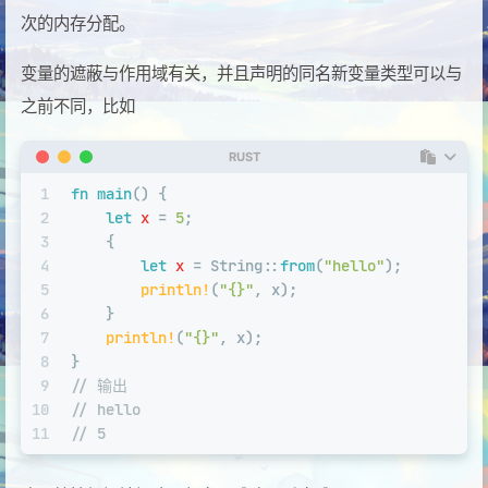
次的内存分配。
变量的遮蔽与作用域有关，并且声明的同名新变量类型可以与
之前不同，比如
RUST
1
fn
main
() {
2
let
x
 = 
5
;
3
    {
4
let
x
 = 
String
::
from
(
"hello"
);
5
println!
(
"{}"
, x);
6
    }
7
println!
(
"{}"
, x);
8
}
9
// 输出
10
// hello
11
// 5