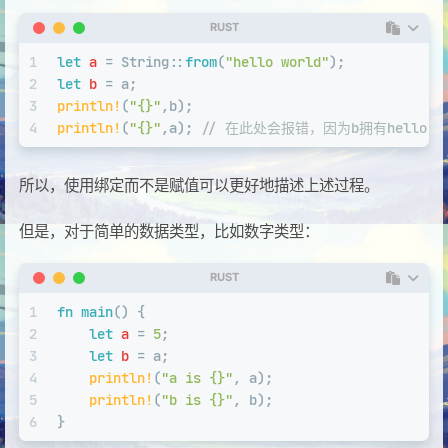
RUST
1
let
a
 = 
String
::
from
(
"hello world"
);
2
let
b
 = a;
3
println!
(
"{}"
,b);
4
println!
(
"{}"
,a); 
// 在此处会报错，因为b拥有hello w
所以，使用绑定而不是赋值可以更好地描述上述过程。
但是，对于简单的数据类型，比如数字类型：
RUST
1
fn
main
() {
2
let
a
 = 
5
;
3
let
b
 = a;
4
println!
(
"a is {}"
, a);
5
println!
(
"b is {}"
, b);
6
}