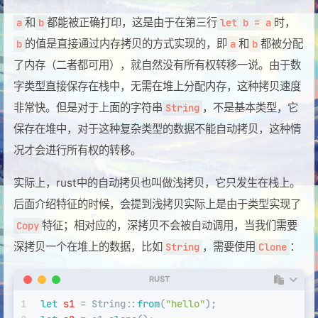
和
都能被正确打印，这是由于在第三行
时，
a
b
let b = a
的值是直接通过内存拷贝的方式实现的，即
和
都被分配
b
a
b
了内存（二者都可用），就自然没有所有权转移一说。由于数
字类型直接保存在栈中，无需在堆上分配内存，这种拷贝速度
非常快。但是对于上面的字符串
，不是基本类型，它
String
保存在堆中，对于这种复杂类型的数据不能自动拷贝，这种情
况才会进行所有权的转移。
实际上，rust中的自动拷贝也叫做浅拷贝，它只发生在栈上。
后面介绍特征的时候，会提到浅拷贝实际上是由于类型实现了
特征；相对应的，深拷贝不会被自动调用，当我们需要
Copy
深拷贝一个在堆上的数据，比如
，需要使用
：
String
Clone
RUST
1
let
s1
 = 
String
::
from
(
"hello"
);