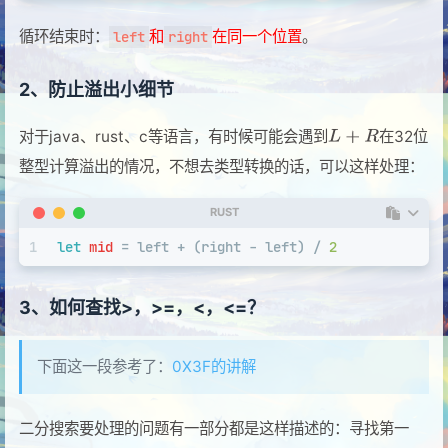
循环结束时：
和
在同一个位置
。
left
right
2、防止溢出小细节
对于java、rust、c等语言，有时候可能会遇到
在32位
整型计算溢出的情况，不想去类型转换的话，可以这样处理：
RUST
1
let
mid
 = left + (right - left) / 
2
3、如何查找>，>=，<，<=？
下面这一段参考了：
0X3F的讲解
二分搜索要处理的问题有一部分都是这样描述的：寻找第一