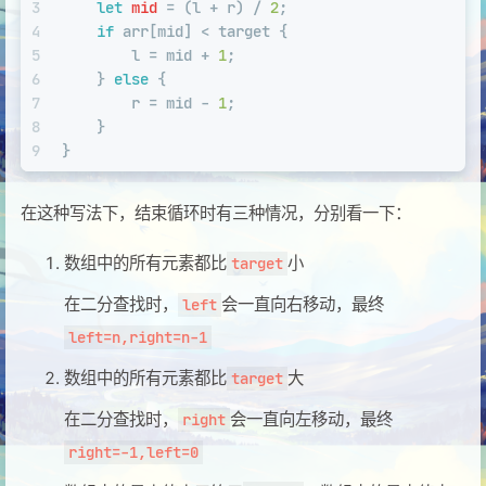
3
let
mid
 = (l + r) / 
2
;
4
if
 arr[mid] < target {
5
        l = mid + 
1
;
6
    } 
else
 {
7
        r = mid - 
1
;
8
    }
9
}
在这种写法下，结束循环时有三种情况，分别看一下：
数组中的所有元素都比
小
target
在二分查找时，
会一直向右移动，最终
left
left=n,right=n-1
数组中的所有元素都比
大
target
在二分查找时，
会一直向左移动，最终
right
right=-1,left=0