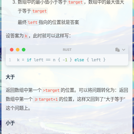
数组中的最小值小于等于
，数组中的最大值大
target
于等于
target
最终
指向的位置就是答案
left
设答案为
，此时就可以这样写：
k
RUST
1
k = 
if
 left == n { -
1
 } 
else
 { left }
大于
返回数组中第一个
的位置。可以将问题转化为：返回
>target
数组中第一个
的位置，这样又回到了“大于等于”
>=target+1
这个问题上。
小于