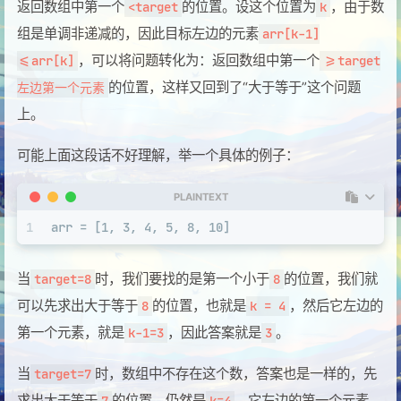
返回数组中第一个
的位置。设这个位置为
，由于数
<target
k
组是单调非递减的，因此目标左边的元素
arr[k-1]
，可以将问题转化为：返回数组中第一个
<=arr[k]
>=target
的位置，这样又回到了“大于等于”这个问题
左边第一个元素
上。
可能上面这段话不好理解，举一个具体的例子：
PLAINTEXT
1
arr = [1, 3, 4, 5, 8, 10]
当
时，我们要找的是第一个小于
的位置，我们就
target=8
8
可以先求出大于等于
的位置，也就是
，然后它左边的
8
k = 4
第一个元素，就是
，因此答案就是
。
k-1=3
3
当
时，数组中不存在这个数，答案也是一样的，先
target=7
求出大于等于
的位置，仍然是
，它左边的第一个元素，