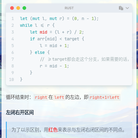
RUST
1
let
 (
mut
 l, 
mut
 r) = (
0
, n - 
1
);
2
while
 l <= r { 
3
let
mid
 = (l + r) / 
2
;
4
if
 arr[mid] < target {
5
        l = mid + 
1
;
6
    } 
else
 {
7
// >=target都会走这个分支，如果需要的话，
8
        r = mid - 
1
;
9
    }
10
}
循环结束时：
在
的左边，即
right
left
right+1=left
左闭右开区间
为了以示区别，用
红色
来表示与左闭右闭区间的不同点。