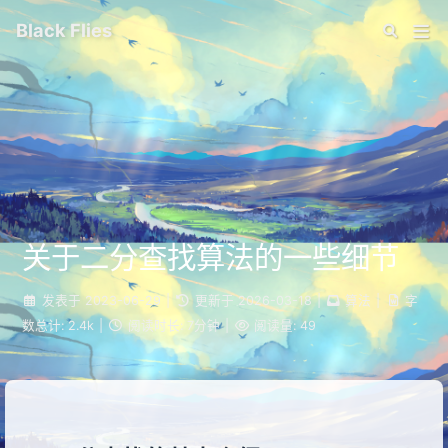
Black Flies
关于二分查找算法的一些细节
发表于
2023-06-29
|
更新于
2026-03-18
|
算法
|
字
数总计:
2.4k
|
阅读时长:
7分钟
|
阅读量:
49