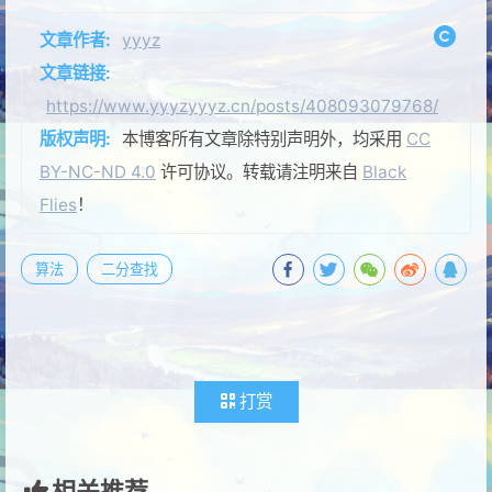
文章作者:
yyyz
文章链接:
https://www.yyyzyyyz.cn/posts/408093079768/
版权声明:
本博客所有文章除特别声明外，均采用
CC
BY-NC-ND 4.0
许可协议。转载请注明来自
Black
Flies
！
算法
二分查找
打赏
相关推荐