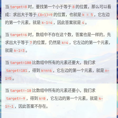
当
时，要找第一个小于等于
的位置，那么可以看
target=8
8
成：求出大于等于
的位置，也就是
，它左边
(8+1)=9
k = 5
的第一个元素，就是
，因此答案就是
。
k-1=4
4
当
时，数组中不存在这个数，答案也是一样的，先
target=6
求出大于等于
的位置，仍然是
，它左边的第一个元素，
7
k=4
就是
。
k-1=3
当
比数组中所有的元素还要大，我们求
target=100
，得到
，它左边的第一个元素，就是
target=101
k=n=6
n-
。
1=5
当
比数组中所有的元素还要小，我们求
target=-10
，得到
，它左边的第一个元素，就是
target=-9
k=0
k-
，因此答案不存在。
1=-1