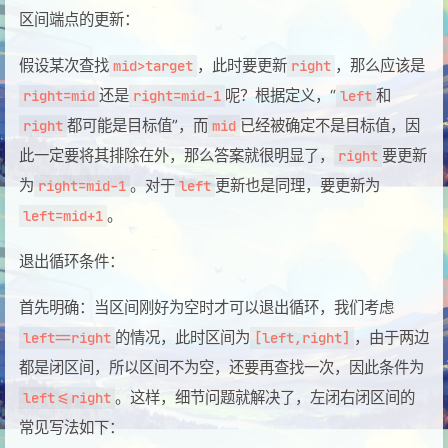
区间端点的更新：
假设某次查找
，此时要更新
，那么应该是
mid>target
right
还是
呢？根据定义，“
和
right=mid
right=mid-1
left
都可能是目标值”，而
已经被确定不是目标值，因
right
mid
此一定要将其排除在外，那么答案就很明显了，
要更新
right
为
。对于
更新也是同理，要更新为
right=mid-1
left
。
left=mid+1
退出循环条件：
首先明确：当区间刚好为空时才可以退出循环，我们考虑
的情况，此时区间为
，由于两边
left==right
[left,right]
都是闭区间，所以区间不为空，还要再查找一次，因此条件为
。这样，细节问题就解决了，左闭右闭区间的
left<=right
常见写法如下：