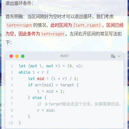
退出循环条件：
首先明确：当区间刚好为空时才可以退出循环，我们考虑
的情况，
此时区间为
，区间已经
left==right
[left,right)
为空，因此条件为
。左闭右开区间的常见写法如
left<right
下：
RUST
1
let
 (
mut
 l, 
mut
 r) = (
0
, n);
2
while
 l < r { 
3
let
mid
 = (l + r) / 
2
;
4
if
 arr[mid] < target {
5
        l = mid + 
1
;
6
    } 
else
 {
7
// >=target都会走这个分支，如果需要的话，
8
        r = mid;
9
    }
10
}