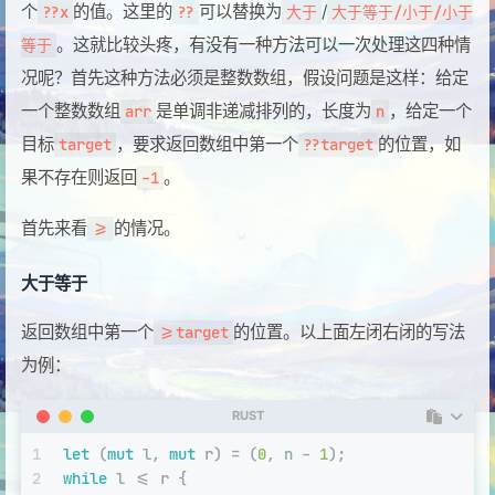
个
的值。这里的
可以替换为
/
??x
??
大于
大于等于/小于/小于
。这就比较头疼，有没有一种方法可以一次处理这四种情
等于
况呢？首先这种方法必须是整数数组，假设问题是这样：给定
一个整数数组
是单调非递减排列的，长度为
，给定一个
arr
n
目标
，要求返回数组中第一个
的位置，如
target
??target
果不存在则返回
。
-1
首先来看
的情况。
>=
大于等于
返回数组中第一个
的位置。以上面左闭右闭的写法
>=target
为例：
RUST
1
let
 (
mut
 l, 
mut
 r) = (
0
, n - 
1
);
2
while
 l <= r { 