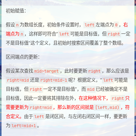
初始赋值：
假设
为数组长度，初始条件设置时，
左端点为
，
右
n
left
0
端点为
，这样即可符合“
可能是目标值，但
一定
n
left
right
不是目标值”这个定义，且初始时搜索区间覆盖了整个数组。
区间端点的更新：
假设某次查找
，此时要更新
，那么应该是
mid>target
right
还是
呢？根据定义，“
可能是
right=mid
right=mid-1
left
目标值，但
一定不是目标值”，而
已经被确定不是
right
mid
目标值，因此一定要将其排除在外，
在这种情况下，
只
right
需要更新为
，那么新的区间就是
，符
right=mid
[left,mid)
合定义。
由于
是闭区间，与左闭右闭区间一样，要更新
left
为
。
left=mid+1