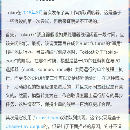
Tokio在
2018年3月
首次发布了其工作窃取调度器。这是基于
一些假设的第一次尝试，但后来证明是不正确的。
首先，Tokio 0.1调度器假设如果处理器线程闲置一段时间，应
该关闭它们。最初，该调度器旨在成为Rust futures的“通用”
线程池执行器。当最初编写调度器时，Tokio还处于“tokio-
core”的阶段。在那个时候，模型是基于I/O的任务将在与I/O
选择器（epoll、kqueue、iocp等）共同运行的单个线程上执
行。而更多的CPU绑定工作可以交给线程池处理。在这种情况
下，活动线程的数量应该是灵活的，并且关闭闲置线程是有意
义的。然而，模型转变为在工作窃取调度器上运行所有的异步
任务，这种情况下，保持少量的线程一直活跃更加合理。
其次是它使用了
crossbeam
双端队列实现。这个实现是基于
Chase-Lev deque
的，但是出于下面描述的原因，它并不适