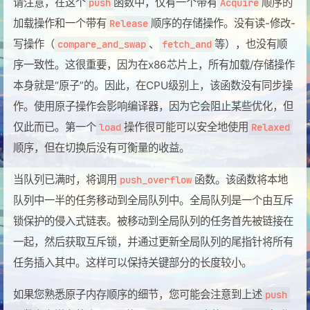
请注意，在这个
函数中，仅有一个带有
顺序的
push
Acquire
加载操作和一个带有
顺序的存储操作。没有读-修改-
Release
写操作（
、
等），也没有顺
compare_and_swap
fetch_and
序一致性。这很重要，因为在x86芯片上，所有加载/存储操作
本身就是“原子”的。因此，在CPU级别上，该函数没有同步操
作。使用原子操作会影响编译器，因为它会阻止某些优化，但
仅此而已。第一个
操作很可能可以安全地使用
load
Relaxed
顺序，但在切换后没有可衡量的收益。
当队列已满时，将调用
函数。该函数将本地
push_overflow
队列中一半的任务移动到全局队列中。全局队列是一个由互斥
锁保护的侵入式链表。被移动到全局队列的任务首先被链接在
一起，然后获取互斥锁，并通过更新全局队列的尾指针将所有
任务插入其中。这样可以保持关键部分的长度较小。
如果您熟悉原子内存顺序的细节，您可能会注意到上述
push