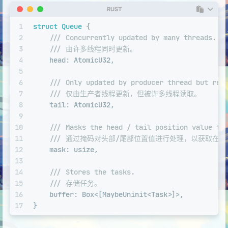
RUST
1
struct
Queue
 {
2
/// Concurrently updated by many threads.
3
/// 由许多线程同时更新。
4
    head: AtomicU32,
5
6
/// Only updated by producer thread but rea
7
/// 仅由生产者线程更新，但被许多线程读取。
8
    tail: AtomicU32,
9
10
/// Masks the head / tail position value to
11
/// 通过掩码对头部/尾部位置值进行处理，以获取在
12
    mask: 
usize
,
13
14
/// Stores the tasks.
15
/// 存储任务。
16
    buffer: 
Box
<[MaybeUninit<Task>]>,
17
}