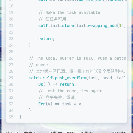
18
19
// Make the task available
20
// 使任务可用
21
self
.tail.
store
(tail.
wrapping_add
(
1
), R
22
23
return
;
24
    }
25
26
// The local buffer is full. Push a batch o
27
// queue.
28
// 本地缓冲区已满。将一批工作推送到全局队列中。
29
match
self
.
push_overflow
(task, head, tail, 
30
Ok
(_) => 
return
,
31
// Lost the race, try again
32
// 竞争失败，重试。
33
Err
(v) => task = v,
34
    }
35
}