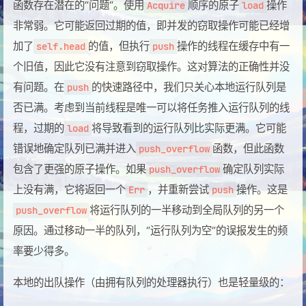
函数存在潜在的“问题“。使用
顺序的原子
操作
Acquire
load
非常弱。它可能返回过期的值，即并发的窃取操作可能已经增
加了
的值，但执行
操作的线程在缓存中有一
self.head
push
个旧值，因此它没有注意到窃取操作。这对算法的正确性并没
有问题。在
的快速路径中，我们只关心本地运行队列是
push
否已满。考虑到当前线程是唯一可以将任务推入运行队列的线
程，过期的
将导致看到的运行队列比实际更满。它可能
load
错误地确定队列已满并进入
函数，但此函数
push_overflow
包含了更强的原子操作。如果
确定队列实际
push_overflow
上没有满，它将返回一个
，并重新尝试
操作。这是
Err
push
将运行队列的一半移动到全局队列的另一个
push_overflow
原因。通过移动一半的队列，“运行队列为空“的误报发生的频
率要少得多。
本地的出队操作（由拥有队列的处理器执行）也是轻量级的：