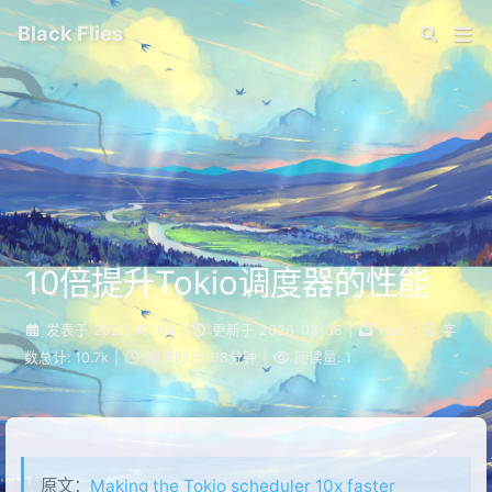
Black Flies
10倍提升Tokio调度器的性能
发表于
2023-10-04
|
更新于
2026-03-08
|
rust
|
字
数总计:
10.7k
|
阅读时长:
33分钟
|
阅读量:
1
原文：
Making the Tokio scheduler 10x faster