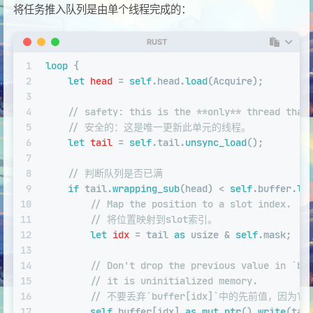
将任务推入队列是由单个线程完成的：
RUST
1
loop
 {
2
let
head
 = 
self
.head.
load
(Acquire);
3
4
// safety: this is the **only** thread that
5
// 安全的：这是唯一更新此单元的线程。
6
let
tail
 = 
self
.tail.
unsync_load
();
7
8
// 判断队列是否已满
9
if
 tail.
wrapping_sub
(head) < 
self
.buffer.
le
10
// Map the position to a slot index.
11
// 将位置映射到slot索引。
12
let
idx
 = tail 
as
usize
 & 
self
.mask;
13
14
// Don't drop the previous value in `bu
15
// it is uninitialized memory.
16
// 不要丢弃`buffer[idx]`中的先前值，因
17
self
.buffer[idx].
as_mut_ptr
().
write
(tas