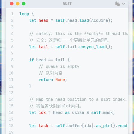
RUST
1
loop
 {
2
let
head
 = 
self
.head.
load
(Acquire);
3
4
// safety: this is the **only** thread that
5
// 安全：这是唯一一个更新此单元的线程。
6
let
tail
 = 
self
.tail.
unsync_load
();
7
8
if
 head == tail {
9
// queue is empty
10
// 队列为空
11
return
None
;
12
    }
13
14
// Map the head position to a slot index.
15
// 将位置映射到slot索引。
16
let
idx
 = head 
as
usize
 & 
self
.mask;
17
18
let
task
 = 
self
.buffer[idx].
as_ptr
().
read
()
19