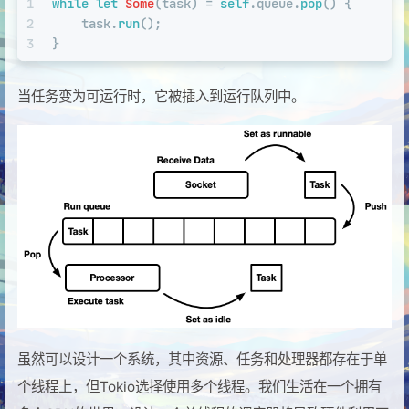
1
while
let
Some
(task) = 
self
.queue.
pop
() {
2
    task.
run
();
3
}
当任务变为可运行时，它被插入到运行队列中。
虽然可以设计一个系统，其中资源、任务和处理器都存在于单
个线程上，但Tokio选择使用多个线程。我们生活在一个拥有