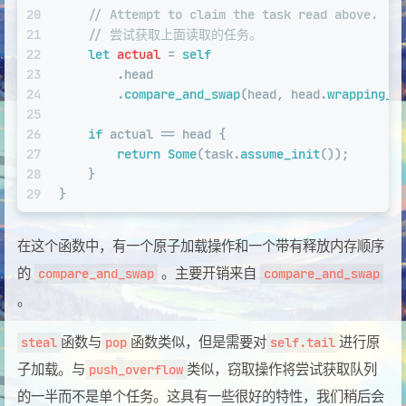
20
// Attempt to claim the task read above.
21
// 尝试获取上面读取的任务。
22
let
actual
 = 
self
23
        .head
24
        .
compare_and_swap
(head, head.
wrapping_a
25
26
if
 actual == head {
27
return
Some
(task.
assume_init
());
28
    }
29
}
在这个函数中，有一个原子加载操作和一个带有释放内存顺序
的
。主要开销来自
compare_and_swap
compare_and_swap
。
函数与
函数类似，但是需要对
进行原
steal
pop
self.tail
子加载。与
类似，窃取操作将尝试获取队列
push_overflow
的一半而不是单个任务。这具有一些很好的特性，我们稍后会