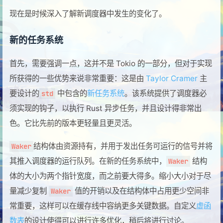
现在是时候深入了解新调度器中发生的变化了。
新的任务系统
首先，需要强调一点，这并不是 Tokio 的一部分，但对于实现
所获得的一些优势来说非常重要：这是由
Taylor Cramer
主
要设计的
中包含的
新任务系统
。该系统提供了调度器必
std
须实现的钩子，以执行 Rust 异步任务，并且设计得非常出
色。它比先前的版本更轻量且更灵活。
结构体由资源持有，并用于发出任务可运行的信号并将
Waker
其推入调度器的运行队列。在新的任务系统中，
结构
Waker
体的大小为两个指针宽度，而之前要大得多。缩小大小对于尽
量减少复制
值的开销以及在结构体中占用更少空间非
Waker
常重要，这样可以在缓存线中容纳更多关键数据。自定义
虚函
数表
的设计使得可以进行许多优化，稍后将进行讨论。