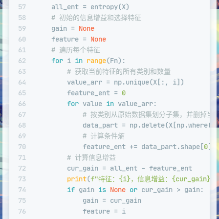
57
    all_ent = entropy(X)
58
# 初始的信息增益和选择特征
59
    gain = 
None
60
    feature = 
None
61
# 遍历每个特征
62
for
 i 
in
range
(Fn):
63
# 获取当前特征的所有类别和数量
64
        value_arr = np.unique(X[:, i])
65
        feature_ent = 
0
66
for
 value 
in
 value_arr:
67
# 按类别从原始数据集划分子集，并删掉当
68
            data_part = np.delete(X[np.where(X
69
# 计算条件熵
70
            feature_ent += data_part.shape[
0
] 
71
# 计算信息增益
72
        cur_gain = all_ent - feature_ent
73
print
(
f"特征：
{i}
，信息增益：
{cur_gain}
"
)
74
if
 gain 
is
None
or
 cur_gain > gain:
75
            gain = cur_gain
76
            feature = i