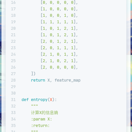
16
        [
0
, 
0
, 
0
, 
0
, 
0
],
17
        [
1
, 
0
, 
0
, 
0
, 
0
],
18
        [
1
, 
0
, 
0
, 
1
, 
0
],
19
        [
1
, 
1
, 
1
, 
1
, 
1
],
20
        [
1
, 
0
, 
1
, 
2
, 
1
],
21
        [
1
, 
0
, 
1
, 
2
, 
1
],
22
        [
2
, 
0
, 
1
, 
2
, 
1
],
23
        [
2
, 
0
, 
1
, 
1
, 
1
],
24
        [
2
, 
1
, 
0
, 
1
, 
1
],
25
        [
2
, 
1
, 
0
, 
2
, 
1
],
26
        [
2
, 
0
, 
0
, 
0
, 
0
],
27
    ])
28
return
 X, feature_map
29
30
31
def
entropy
(
X
):
32
"""
33
    计算X的信息熵
34
    :param X:
35
    :return: