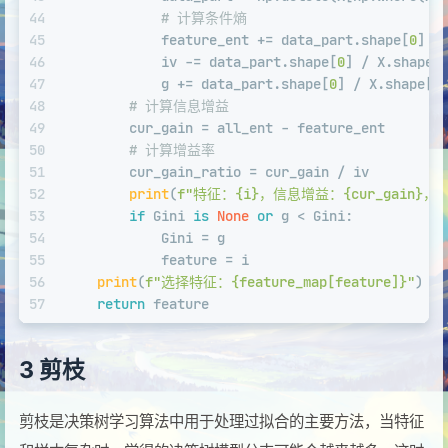
44
# 计算条件熵
45
            feature_ent += data_part.shape[
0
] /
46
            iv -= data_part.shape[
0
] / X.shape[
47
            g += data_part.shape[
0
] / X.shape[
0
48
# 计算信息增益
49
        cur_gain = all_ent - feature_ent
50
# 计算增益率
51
        cur_gain_ratio = cur_gain / iv
52
print
(
f"特征：
{i}
，信息增益：
{cur_gain}
，
53
if
 Gini 
is
None
or
 g < Gini:
54
            Gini = g
55
            feature = i
56
print
(
f"选择特征：
{feature_map[feature]}
"
)
57
return
 feature
3 剪枝
剪枝是决策树学习算法中用于处理过拟合的主要方法，当特征