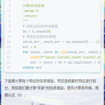
2
"""
3
    计算X的信息熵
4
    :param X:
5
    :return:
6
    """
7
# 获取当前X的样本数量
8
    Dn = X.shape[
0
]
9
# 获取标签类别和数量
10
    value_arr, count_arr = np.unique(X[:, -
1
], 
11
    ent = 
0
12
for
 value, count 
in
zip
(value_arr, count_ar
13
print
(
f"value:
{value}
,count:
{count}
,all
14
        ent -= count / Dn * np.log2(count / Dn)
15
return
 ent
下面要计算每个特征的信息增益，然后选择最优特征进行划
分，例如我们要计算“年龄”的信息增益，首先计算条件熵，根
据公式（5）：