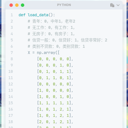
PYTHON
1
def
load_data
():
2
# 青年：0，中年1，老年2
3
# 无工作：0，有工作：1，
4
# 无房子：0，有房子：1，
5
# 信贷一般：0，信贷好：1，信贷非常好：2
6
# 类别不贷款：0，类别贷款：1
7
    X = np.array([
8
        [
0
, 
0
, 
0
, 
0
, 
0
],
9
        [
0
, 
0
, 
0
, 
1
, 
0
],
10
        [
0
, 
1
, 
0
, 
1
, 
1
],
11
        [
0
, 
1
, 
1
, 
0
, 
1
],
12
        [
0
, 
0
, 
0
, 
0
, 
0
],
13
        [
1
, 
0
, 
0
, 
0
, 
0
],
14
        [
1
, 
0
, 
0
, 
1
, 
0
],
15
        [
1
, 
1
, 
1
, 
1
, 
1
],
16
        [
1
, 
0
, 
1
, 
2
, 
1
],
17
        [
1
, 
0
, 
1
, 
2
, 
1
],
18
        [
2
, 
0
, 
1
, 
2
, 
1
],
19
        [
2
, 
0
, 
1
, 
1
, 
1
],