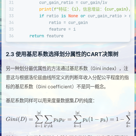
31
        cur_gain_ratio = cur_gain/iv
32
print
(
f"特征：
{i}
，信息增益：
{cur_gain}
，
33
if
 ratio 
is
None
or
 cur_gain_ratio > ra
34
            ratio = cur_gain
35
            feature = i
36
return
 feature
2.3 使用基尼系数选择划分属性的CART决策树
另一种划分最优属性的方法通过基尼系数（Gini index），注
意这与根据洛伦兹曲线所定义的判断年收入分配公平程度的指
标的基尼系数（Gini coefficient）不是同一概念。
基尼系数同样可以用来度量数据集
的纯度：