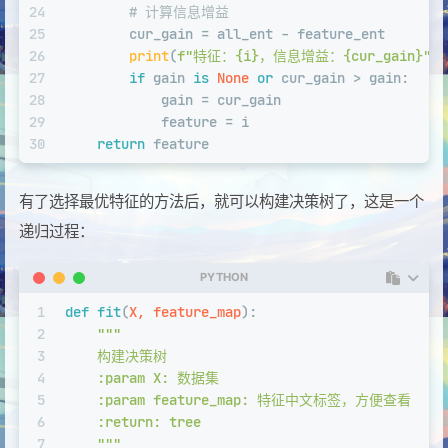
24
# 计算信息增益
25
        cur_gain = all_ent - feature_ent
26
print
(
f"特征：
{i}
，信息增益：
{cur_gain}
"
)
27
if
 gain 
is
None
or
 cur_gain > gain:
28
            gain = cur_gain
29
            feature = i
30
return
 feature
有了选择最优特征的方法后，就可以构建决策树了，这是一个
递归过程：
PYTHON
1
def
fit
(
X, feature_map
):
2
"""
3
    构建决策树
4
    :param X: 数据集
5
    :param feature_map: 特征中文标签，方便查看
6
    :return: tree
7
    """