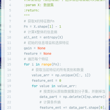
4
    :param X: 数据集
5
    :return:
6
    """
7
# 获取X的特征数Fn
8
    Fn = X.shape[
1
] - 
1
9
# 计算X整体的信息熵
10
    all_ent = entropy(X)
11
# 初始的信息增益和选择特征
12
    gain = 
None
13
    feature = 
None
14
# 遍历每个特征
15
for
 i 
in
range
(Fn):
16
# 获取当前特征的所有类别和数量
17
        value_arr = np.unique(X[:, i])
18
        feature_ent = 
0
19
for
 value 
in
 value_arr:
20
# 按类别从原始数据集划分子集，并删掉当前
21
            data_part = np.delete(X[np.where(X[
22
# 计算条件熵
23
            feature_ent += data_part.shape[
0
]/X