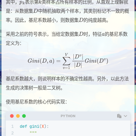
其中，
表示第
类样本占所有样本的比例，从直观上理解就
是：从数据集
中随机抽取两个样本，其类别标记不一致的概
率。因此，基尼系数越小，则数据集
的纯度越高。
采用之前的符号表示，当给定数据集
时，特征
的基尼系数
定义为：
基尼系数越大，则说明样本的不确定性越高。另外，以此方法
生成的决策树一般是二叉树。
使用基尼系数的核心代码实现：
PYTHON
1
def
gini
(
X
):
2
"""