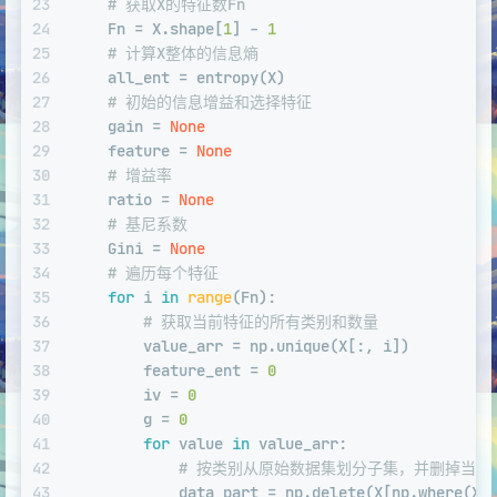
23
# 获取X的特征数Fn
24
    Fn = X.shape[
1
] - 
1
25
# 计算X整体的信息熵
26
    all_ent = entropy(X)
27
# 初始的信息增益和选择特征
28
    gain = 
None
29
    feature = 
None
30
# 增益率
31
    ratio = 
None
32
# 基尼系数
33
    Gini = 
None
34
# 遍历每个特征
35
for
 i 
in
range
(Fn):
36
# 获取当前特征的所有类别和数量
37
        value_arr = np.unique(X[:, i])
38
        feature_ent = 
0
39
        iv = 
0
40
        g = 
0
41
for
 value 
in
 value_arr:
42
# 按类别从原始数据集划分子集，并删掉当前
43
            data_part = np.delete(X[np.where(X[