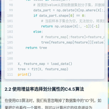
98
# 按类别value从原始数据集划分子集，并删掉当前
99
        data_part = np.delete(X[np.where(X[:, 
100
if
 data_part.shape[
0
] == 
0
:
101
# 当前样本子集合为空，无法划分，将类别
102
return
 np.unique(X[:, -
1
])[-
1
]
103
else
:
104
# feature_map[:feature]+featu
105
            tree[feature_map[feature]][value] 
106
return
 tree
107
108
109
X, feature_map = load_data()
110
tree = fit(X, feature_map)
111
print
()
2.2 使用增益率选择划分属性的C4.5算法
在使用ID3算法时，我们有意忽略掉了数据集中的“ID”列，如
果把它也看作一个属性，则可以计算出它的信息增益为