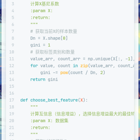
3
    计算X基尼系数
4
    :param X:
5
    :return:
6
    """
7
# 获取当前X的样本数量
8
    Dn = X.shape[
0
]
9
    gini = 
1
10
# 获取标签类别和数量
11
    value_arr, count_arr = np.unique(X[:, -
1
], 
12
for
 value, count 
in
zip
(value_arr, count_ar
13
        gini -= 
pow
(count / Dn, 
2
)
14
return
 gini
15
16
17
def
choose_best_feature
(
X
):
18
"""
19
    计算互信息（信息增益），选择信息增益最大的最佳特征
20
    :param X: 数据集
21
    :return:
22
    """