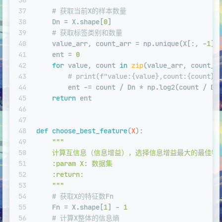
36
    """
37
# 获取当前X的样本数量
38
    Dn = X.shape[
0
]
39
# 获取标签类别和数量
40
    value_arr, count_arr = np.unique(X[:, -
1
],
41
    ent = 
0
42
for
 value, count 
in
zip
(value_arr, count_a
43
# print(f"value:{value},count:{count},
44
        ent -= count / Dn * np.log2(count / Dn
45
return
 ent
46
47
48
def
choose_best_feature
(
X
):
49
"""
50
    计算互信息（信息增益），选择信息增益最大的最佳特
51
    :param X: 数据集
52
    :return:
53
    """
54
# 获取X的特征数Fn
55
    Fn = X.shape[
1
] - 
1
56
# 计算X整体的信息熵