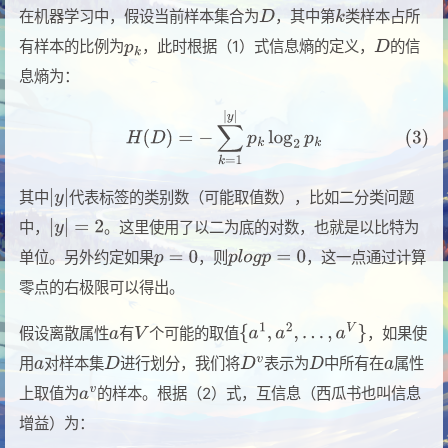
在机器学习中，假设当前样本集合为
，其中第
类样本占所
有样本的比例为
，此时根据（1）式信息熵的定义，
的信
息熵为：
其中
代表标签的类别数（可能取值数），比如二分类问题
中，
。这里使用了以二为底的对数，也就是以比特为
单位。另外约定如果
，则
，这一点通过计算
零点的右极限可以得出。
假设离散属性
有
个可能的取值
，如果使
用
对样本集
进行划分，我们将
表示为
中所有在
属性
上取值为
的样本。根据（2）式，互信息（西瓜书也叫信息
增益）为：