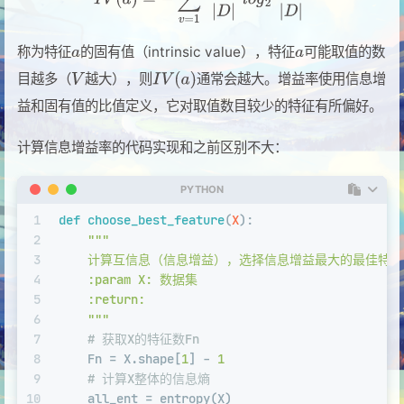
称为特征
的固有值（intrinsic value），特征
可能取值的数
目越多（
越大），则
通常会越大。增益率使用信息增
益和固有值的比值定义，它对取值数目较少的特征有所偏好。
计算信息增益率的代码实现和之前区别不大：
PYTHON
1
def
choose_best_feature
(
X
):
2
"""
3
    计算互信息（信息增益），选择信息增益最大的最佳特征
4
    :param X: 数据集
5
    :return:
6
    """
7
# 获取X的特征数Fn
8
    Fn = X.shape[
1
] - 
1
9
# 计算X整体的信息熵
10
    all_ent = entropy(X)