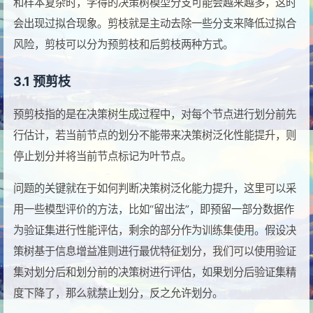
和样本复杂时，学得的决策树模型分支可能会越来越多，这时
会出现过拟合现象。剪枝就是主动去除一些分支来降低过拟合
风险，剪枝可以分为预剪枝和后剪枝两种方式。
3.1 预剪枝
预剪枝指的是在决策树生成过程中，对每个节点进行划分前先
行估计，若当前节点的划分不能带来决策树泛化性能提升，则
停止划分并将当前节点标记为叶节点。
问题的关键就在于如何判断决策树泛化能力提升，这里可以采
用一些模型评价的方法，比如“留出法”，即预留一部分数据作
为验证集进行性能评估，剩余的部分作为训练集使用。假设决
策树基于信息增益准则进行最优特征划分，我们可以使用验证
集对划分后和划分前的决策树进行评估，如果划分后验证集精
度下降了，那么就禁止划分，反之允许划分。