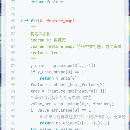
77
return
 feature
78
79
80
def
fit
(
X, feature_map
):
81
"""
82
    构建决策树
83
    :param X: 数据集
84
    :param feature_map: 特征中文标签，方便查看
85
    :return: tree
86
    """
87
    y_uniq = np.unique(X[:, -
1
])
88
if
 y_uniq.shape[
0
] == 
1
:
89
return
 y_uniq[
0
]
90
    feature = choose_best_feature(X)
91
    tree = {feature_map[feature]: {}}
92
# 获取当前特征的所有类别和数量
93
    value_arr = np.unique(X[:, feature])
94
if
 value_arr.shape[
0
] == 
1
:
95
# 如果所有样本在该特征下的取值相同，无法划
96
return
 np.unique(X[:, -
1
])[-
1
]
97
for
 value 
in
 value_arr: