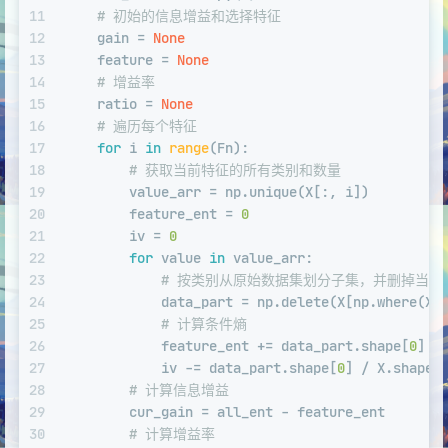
11
# 初始的信息增益和选择特征
12
    gain = 
None
13
    feature = 
None
14
# 增益率
15
    ratio = 
None
16
# 遍历每个特征
17
for
 i 
in
range
(Fn):
18
# 获取当前特征的所有类别和数量
19
        value_arr = np.unique(X[:, i])
20
        feature_ent = 
0
21
        iv = 
0
22
for
 value 
in
 value_arr:
23
# 按类别从原始数据集划分子集，并删掉当前
24
            data_part = np.delete(X[np.where(X[
25
# 计算条件熵
26
            feature_ent += data_part.shape[
0
] /
27
            iv -= data_part.shape[
0
] / X.shape[
28
# 计算信息增益
29
        cur_gain = all_ent - feature_ent
30
# 计算增益率