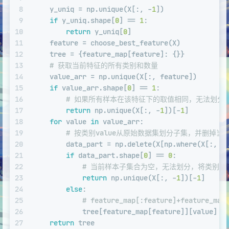
8
    y_uniq = np.unique(X[:, -
1
])
9
if
 y_uniq.shape[
0
] == 
1
:
10
return
 y_uniq[
0
]
11
    feature = choose_best_feature(X)
12
    tree = {feature_map[feature]: {}}
13
# 获取当前特征的所有类别和数量
14
    value_arr = np.unique(X[:, feature])
15
if
 value_arr.shape[
0
] == 
1
:
16
# 如果所有样本在该特征下的取值相同，无法划分
17
return
 np.unique(X[:, -
1
])[-
1
]
18
for
 value 
in
 value_arr:
19
# 按类别value从原始数据集划分子集，并删掉当前f
20
        data_part = np.delete(X[np.where(X[:, f
21
if
 data_part.shape[
0
] == 
0
:
22
# 当前样本子集合为空，无法划分，将类别标
23
return
 np.unique(X[:, -
1
])[-
1
]
24
else
:
25
# feature_map[:feature]+featur
26
            tree[feature_map[feature]][value] =
27
return
 tree