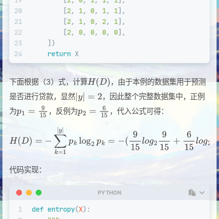
20
        [
2
, 
1
, 
0
, 
1
, 
1
],
21
        [
2
, 
1
, 
0
, 
2
, 
1
],
22
        [
2
, 
0
, 
0
, 
0
, 
0
],
23
    ])
24
return
 X
下面根据（3）式，计算
，由于本例的数据集用于预测
是否进行贷款，显然
，因此整个完整数据集中，正例
为
，反例为
，代入公式可得：
代码实现：
PYTHON
1
def
entropy
(
X
):