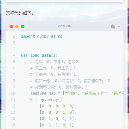
完整代码如下：
PYTHON
1
import
 numpy 
as
 np
2
3
4
def
load_data
():
5
# 青年：0，中年1，老年2
6
# 无工作：0，有工作：1，
7
# 无房子：0，有房子：1，
8
# 信贷一般：0，信贷好：1，信贷非常好：2
9
# 类别不贷款：0，类别贷款：1
10
    feature_map = [
"年龄"
, 
"是否有工作"
, 
"是否有房
11
    X = np.array([
12
        [
0
, 
0
, 
0
, 
0
, 
0
],
13
        [
0
, 
0
, 
0
, 
1
, 
0
],
14
        [
0
, 
1
, 
0
, 
1
, 
1
],
15
        [
0
, 
1
, 
1
, 
0
, 
1
],