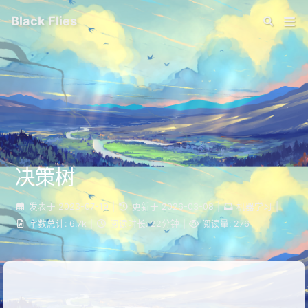
Black Flies
决策树
发表于
2023-07-19
|
更新于
2026-03-08
|
机器学习
|
字数总计:
6.7k
|
阅读时长:
22分钟
|
阅读量:
276