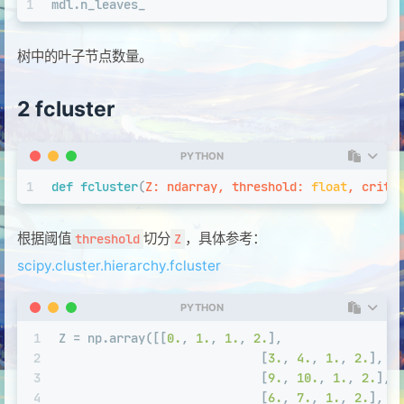
1
mdl.n_leaves_
树中的叶子节点数量。
2 fcluster
PYTHON
1
def
fcluster
(
Z: ndarray, threshold: 
float
, crite
根据阈值
切分
，具体参考：
threshold
Z
scipy.cluster.hierarchy.fcluster
PYTHON
1
Z = np.array([[
0.
, 
1.
, 
1.
, 
2.
],
2
                            [
3.
, 
4.
, 
1.
, 
2.
],
3
                            [
9.
, 
10.
, 
1.
, 
2.
],
4
                            [
6.
, 
7.
, 
1.
, 
2.
],