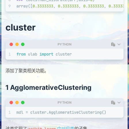
9
array([
0.3333333
, 
0.3333333
, 
0.3333333
, 
0.333333
cluster
PYTHON
1
from
 ulab 
import
 cluster
添加了聚类相关功能。
1 AgglomerativeClustering
PYTHON
1
mdl = cluster.AgglomerativeClustering()
该类实现了
中对应类
的子集。