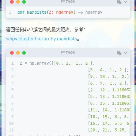
PYTHON
1
def
maxdists
(
Z: ndarray
) -> ndarray
返回任何非单簇之间的最大距离。参考：
scipy.cluster.hierarchy.maxdists
。
PYTHON
1
Z = np.array([[
0.
, 
1.
, 
1.
, 
2.
],
2
                            [
3.
, 
4.
, 
1.
, 
2.
],
3
                            [
9.
, 
10.
, 
1.
, 
2.
],
4
                            [
6.
, 
7.
, 
1.
, 
2.
],
5
                            [
2.
, 
12.
, 
1.1180339
6
                            [
5.
, 
13.
, 
1.1180339
7
                            [
8.
, 
15.
, 
1.1180339
8
                            [
11.
, 
14.
, 
1.118033
9
                            [
18.
, 
19.
, 
3.
, 
6.
],
10
                            [
16.
, 
17.
, 
3.5
, 
6.
]
11
                            [
20.
, 
21.
, 
3.25
, 
12