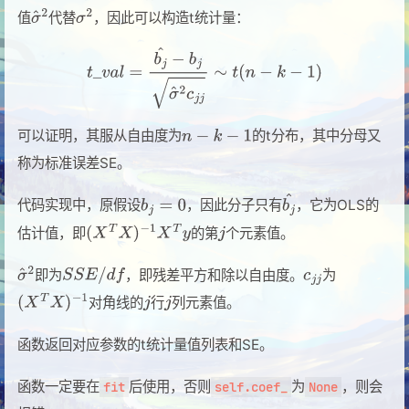
值
代替
，因此可以构造t统计量：
可以证明，其服从自由度为
的t分布，其中分母又
称为标准误差SE。
代码实现中，原假设
，因此分子只有
，它为OLS的
估计值，即
的第
个元素值。
即为
，即残差平方和除以自由度。
为
对角线的
行
列元素值。
函数返回对应参数的t统计量值列表和SE。
函数一定要在
后使用，否则
为
，则会
fit
self.coef_
None