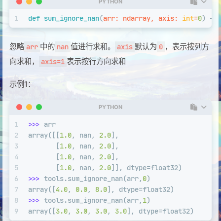
PYTHON
1
def
sum_ignore_nan
(
arr: ndarray, axis: 
int
=
0
) ->
忽略
中的
值进行求和。
默认为
，表示按列方
arr
nan
axis
0
向求和，
表示按行方向求和
axis=1
示例1：
PYTHON
1
>>> 
arr
2
array([[
1.0
, nan, 
2.0
],
3
       [
1.0
, nan, 
2.0
],
4
       [
1.0
, nan, 
2.0
],
5
       [
1.0
, nan, 
2.0
]], dtype=float32)
6
>>> 
tools.sum_ignore_nan(arr,
0
)
7
array([
4.0
, 
0.0
, 
8.0
], dtype=float32)
8
>>> 
tools.sum_ignore_nan(arr,
1
)
9
array([
3.0
, 
3.0
, 
3.0
, 
3.0
], dtype=float32)