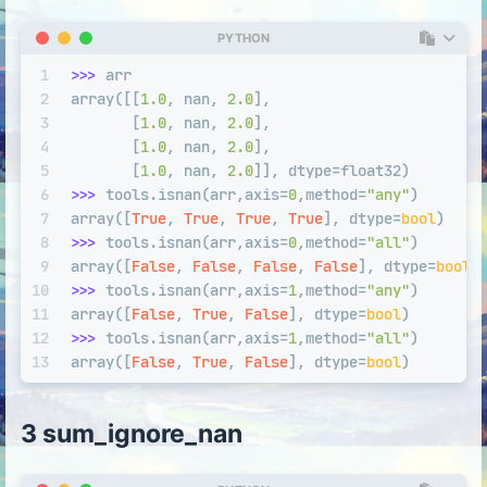
PYTHON
1
>>> 
arr
2
array([[
1.0
, nan, 
2.0
],
3
       [
1.0
, nan, 
2.0
],
4
       [
1.0
, nan, 
2.0
],
5
       [
1.0
, nan, 
2.0
]], dtype=float32)
6
>>> 
tools.isnan(arr,axis=
0
,method=
"any"
)
7
array([
True
, 
True
, 
True
, 
True
], dtype=
bool
)
8
>>> 
tools.isnan(arr,axis=
0
,method=
"all"
)
9
array([
False
, 
False
, 
False
, 
False
], dtype=
bool
)
10
>>> 
tools.isnan(arr,axis=
1
,method=
"any"
)
11
array([
False
, 
True
, 
False
], dtype=
bool
)
12
>>> 
tools.isnan(arr,axis=
1
,method=
"all"
)
13
array([
False
, 
True
, 
False
], dtype=
bool
)
3 sum_ignore_nan