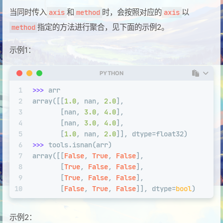
当同时传入
和
时，会按照对应的
以
axis
method
axis
指定的方法进行聚合，见下面的示例2。
method
示例1：
PYTHON
1
>>> 
arr
2
array([[
1.0
, nan, 
2.0
],
3
       [nan, 
3.0
, 
4.0
],
4
       [nan, 
3.0
, 
4.0
],
5
       [
1.0
, nan, 
2.0
]], dtype=float32)
6
>>> 
tools.isnan(arr)
7
array([[
False
, 
True
, 
False
],
8
       [
True
, 
False
, 
False
],
9
       [
True
, 
False
, 
False
],
10
       [
False
, 
True
, 
False
]], dtype=
bool
)
示例2：