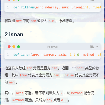
1
def
fillnan
(
arr: ndarray, num: 
Union
[
int
, 
float
]
将数组
中的
替换为
，原地修改。
arr
nan
num
2 isnan
PYTHON
1
def
isnan
(
arr: ndarray, axis: 
int
=
0
, method: 
str
检查输入数组
元素是否为
。返回一个
类型的数
arr
nan
bool
组，其中
代表对应元素为
，
代表对应元素不
True
nan
False
为
。
nan
其中，
可选，若不填则默认为
，与
配合使
axis
0
method
用。
可选，只能为
或者
。
method
any
all