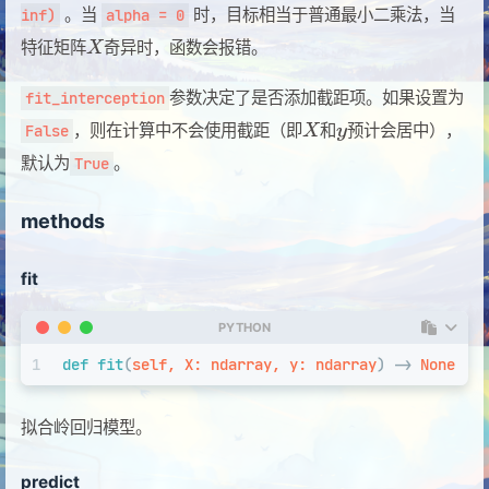
。当
时，目标相当于普通最小二乘法，当
inf)
alpha = 0
特征矩阵
奇异时，函数会报错。
参数决定了是否添加截距项。如果设置为
fit_interception
，则在计算中不会使用截距（即
和
预计会居中），
False
默认为
。
True
methods
fit
PYTHON
1
def
fit
(
self, X: ndarray, y: ndarray
) -> 
None
拟合岭回归模型。
predict