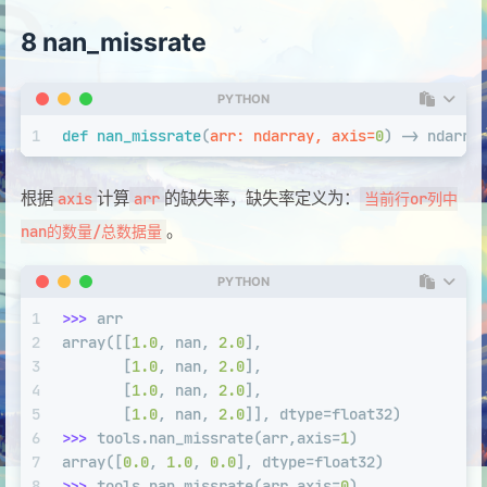
8 nan_missrate
PYTHON
1
def
nan_missrate
(
arr: ndarray, axis=
0
) -> ndarra
根据
计算
的缺失率，缺失率定义为：
axis
arr
当前行or列中
。
nan的数量/总数据量
PYTHON
1
>>> 
arr
2
array([[
1.0
, nan, 
2.0
],
3
       [
1.0
, nan, 
2.0
],
4
       [
1.0
, nan, 
2.0
],
5
       [
1.0
, nan, 
2.0
]], dtype=float32)
6
>>> 
tools.nan_missrate(arr,axis=
1
)
7
array([
0.0
, 
1.0
, 
0.0
], dtype=float32)
8
>>> 
tools.nan_missrate(arr,axis=
0
)