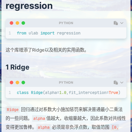
regression
PYTHON
1
from
 ulab 
import
 regression
这个库增添了Ridge以及相关的实用函数。
1 Ridge
PYTHON
1
class
Ridge
(alpha=
1.0
,fit_interception=
True
)
回归通过对系数大小施加惩罚来解决普通最小二乘法
Ridge
的一些问题。
值越大，收缩量越大，因此系数对共线性
alpha
变得更加鲁棒。
必须是非负浮点数，取值范围
alpha
[0,