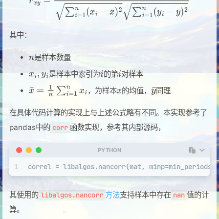
其中：
是样本数量
是样本中索引为
的第
对样本
，为样本
的均值，
同理
在具体代码计算的实现上与上述公式略有不同。本实现参考了
pandas中的
函数实现，参考其内部源码，
corr
PYTHON
1
correl = libalgos.nancorr(mat, minp=min_periods)
其使用的
方法
支持样本中存在
值的计
libalgos.nancorr
nan
算。