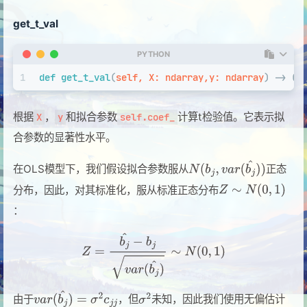
get_t_val
PYTHON
1
def
get_t_val
(
self, X: ndarray,y: ndarray
) -> (
l
根据
，
和拟合参数
计算t检验值。它表示拟
X
y
self.coef_
合参数的显著性水平。
在OLS模型下，我们假设拟合参数服从
正态
分布，因此，对其标准化，服从标准正态分布
：
由于
，但
未知，因此我们使用无偏估计