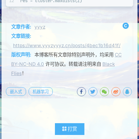
12
res = cluster.maxdists(Z)
文章作者:
yyyz
文章链接:
https://www.yyyzyyyz.cn/posts/4bec1b16d41f/
版权声明:
本博客所有文章除特别声明外，均采用
CC
BY-NC-ND 4.0
许可协议。转载请注明来自
Black
Flies
！
嵌入式
机器学习
打赏