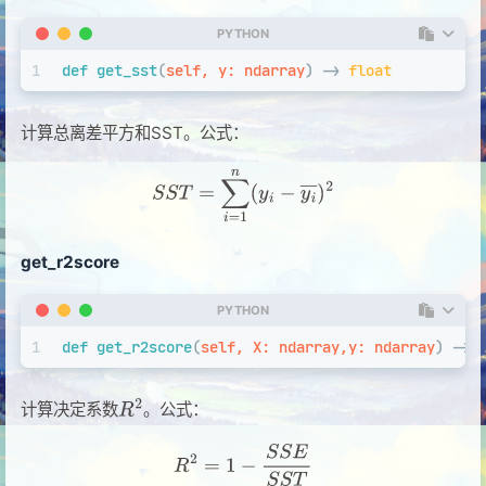
PYTHON
1
def
get_sst
(
self, y: ndarray
) -> 
float
计算总离差平方和SST。公式：
get_r2score
PYTHON
1
def
get_r2score
(
self, X: ndarray,y: ndarray
) -> 
计算决定系数
。公式：