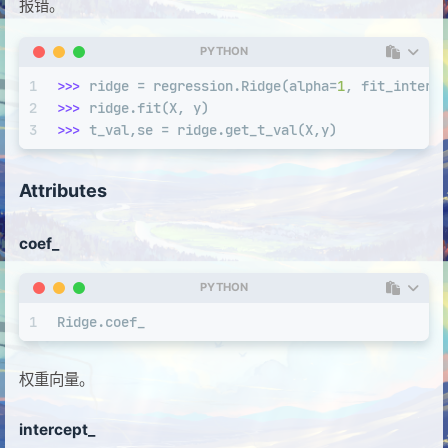
报错。
PYTHON
1
>>> 
ridge = regression.Ridge(alpha=
1
, fit_interc
2
>>> 
ridge.fit(X, y)
3
>>> 
t_val,se = ridge.get_t_val(X,y)
Attributes
coef_
PYTHON
1
Ridge.coef_
权重向量。
intercept_