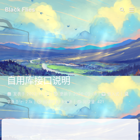
Black Flies
自用库接口说明
发表于
2023-11-30
|
更新于
2026-03-08
|
嵌入式
|
字数总计:
2.1k
|
阅读时长:
8分钟
|
阅读量:
421