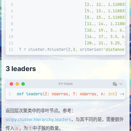
5
                            [
2.
, 
12.
, 
1.1180339
6
                            [
5.
, 
13.
, 
1.1180339
7
                            [
8.
, 
15.
, 
1.1180339
8
                            [
11.
, 
14.
, 
1.118033
9
                            [
18.
, 
19.
, 
3.
, 
6.
],
10
                            [
16.
, 
17.
, 
3.5
, 
6.
]
11
                            [
20.
, 
21.
, 
3.25
, 
12
12
T = cluster.fcluster(Z,
3
, criterion=
'distance'
)
3 leaders
PYTHON
1
def
leaders
(
Z: ndarray, T: ndarray, n: 
int
) -> (
返回层次聚类中的非叶节点。参考：
scipy.cluster.hierarchy.leaders
，与其不同的是，需要额外
传入
，为
中子簇的数量。
n
T