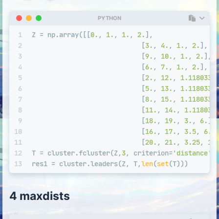
PYTHON
1
Z = np.array([[
0.
, 
1.
, 
1.
, 
2.
],
2
                            [
3.
, 
4.
, 
1.
, 
2.
],
3
                            [
9.
, 
10.
, 
1.
, 
2.
],
4
                            [
6.
, 
7.
, 
1.
, 
2.
],
5
                            [
2.
, 
12.
, 
1.1180339
6
                            [
5.
, 
13.
, 
1.1180339
7
                            [
8.
, 
15.
, 
1.1180339
8
                            [
11.
, 
14.
, 
1.118033
9
                            [
18.
, 
19.
, 
3.
, 
6.
],
10
                            [
16.
, 
17.
, 
3.5
, 
6.
]
11
                            [
20.
, 
21.
, 
3.25
, 
12
12
T = cluster.fcluster(Z,
3
, criterion=
'distance'
)
13
res1 = cluster.leaders(Z, T,
len
(
set
(T)))
4 maxdists