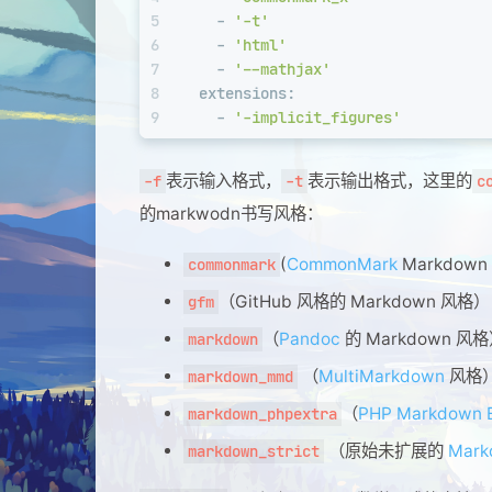
5
-
'-t'
6
-
'html'
7
-
'--mathjax'
8
extensions:
9
-
'-implicit_figures'
表示输入格式，
表示输出格式，这里的
-f
-t
c
的markwodn书写风格：
(
CommonMark
Markdown
commonmark
（GitHub 风格的 Markdown 风格）
gfm
（
Pandoc
的 Markdown 风
markdown
（
MultiMarkdown
风格
markdown_mmd
（
PHP Markdown E
markdown_phpextra
（原始未扩展的
Mark
markdown_strict