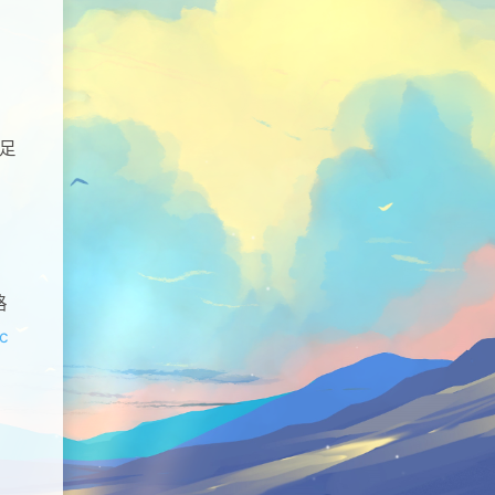
。
就足
格
c