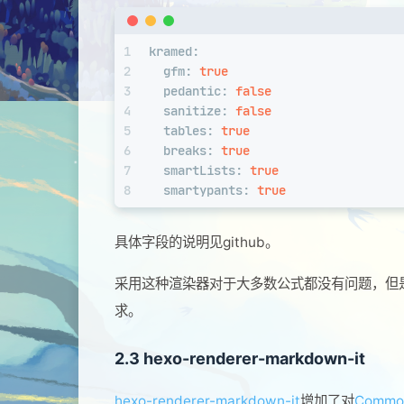
1
kramed:
2
gfm:
true
3
pedantic:
false
4
sanitize:
false
5
tables:
true
6
breaks:
true
7
smartLists:
true
8
smartypants:
true
具体字段的说明见github。
采用这种渲染器对于大多数公式都没有问题，但
求。
2.3 hexo-renderer-markdown-it
hexo-renderer-markdown-it
增加了对
Commo