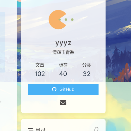
yyyz
清辉玉臂寒
文章
标签
分类
102
40
32
GitHub
，
0
目录