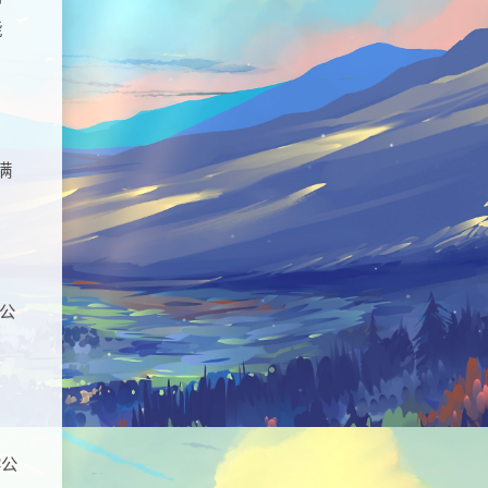
能
满
公
学公