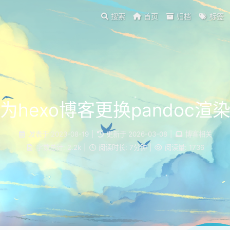
搜索
首页
归档
标签
为hexo博客更换pandoc渲
发表于
2023-08-19
|
更新于
2026-03-08
|
博客相关
字数总计:
2.2k
|
阅读时长:
7分钟
|
阅读量:
1736