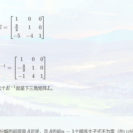
这个
就是下三角矩阵
。
U分解的前提是
可逆，且
的前
个顺序主子式不为零（在LU