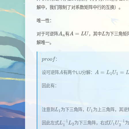
解中，我们限制了对系数矩阵中行的互换）。
唯一性：
对于可逆阵
有
，其中
为下三角矩
解唯一。
：
设可逆阵
有两个LU分解：
因此有：
注意到
为下三角阵，
为上三角阵，其逆
因此左式
为下三角阵，右式