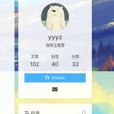
yyyz
清辉玉臂寒
文章
标签
分类
102
40
32
GitHub
0
目录