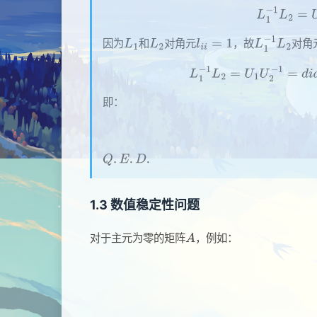
因为
和
对角元
，故
对角
即：
1.3 数值稳定性问题
对于主元为零的矩阵
，例如：