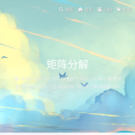
搜索
首页
归档
标签
矩阵分解
发表于
2023-07-23
|
更新于
2026-03-08
|
数学
字数总计:
5.4k
|
阅读时长:
16分钟
|
阅读量:
296